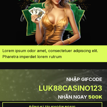
Lorem ipsum odor amet, consectetuer adipiscing elit.
Pharetra imperdiet lorem rutrum
NHẬP GIFCODE
LUK88CASINO123
NHẬN NGAY
500K
ĐĂNG KÍ TÀI KHOẢN NGAY!